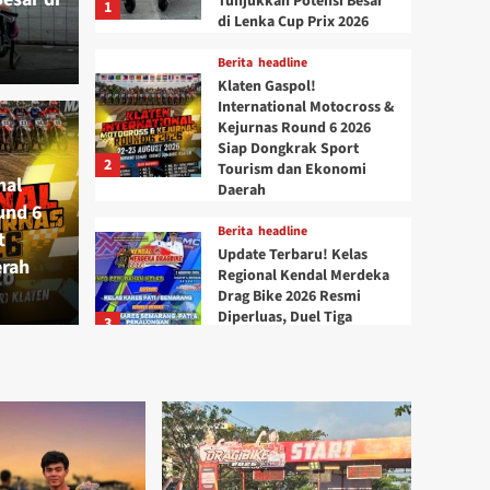
Tunjukkan Potensi Besar
1
di Lenka Cup Prix 2026
Berita
headline
Berita
h
Klaten Gaspol!
 International
Upda
International Motocross &
Kejurnas Round 6 2026
ejurnas Round 6 2026
Kend
Siap Dongkrak Sport
2
Tourism dan Ekonomi
nal
 Sport Tourism dan
Daerah
Resm
und 6
Berita
headline
t
ah
Kare
Update Terbaru! Kelas
erah
Regional Kendal Merdeka
Drag Bike 2026 Resmi
WahyuPut
Diperluas, Duel Tiga
3
Karesidenan Siap Pecah
Berita
headline
Double Podium! CBR250
Jintul Garage x Wantech
Sapu Podium Bracket 8
Detik di Casytha
4
Manahadap Drag Bike