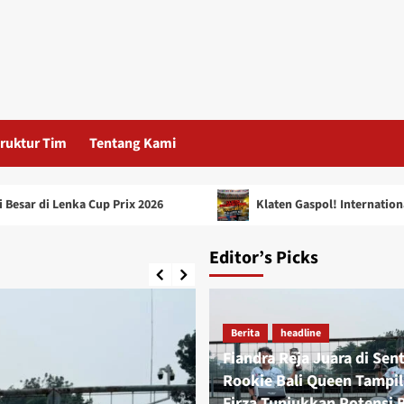
ruktur Tim
Tentang Kami
nka Cup Prix 2026
Klaten Gaspol! International Motocros
Editor’s Picks
Berita
headline
Fiandra Reja Juara di Sen
Rookie Bali Queen Tampil
Firza Tunjukkan Potensi B