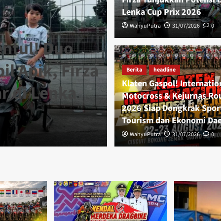
Lenka Cup Prix 2026
WahyuPutra
31/07/2026
0
Berita
headline
entul! Duo
Klaten Gaspol!
l Apik, Firza
Motocross & K
Berita
headline
Klaten Gaspol! Internatio
r di Lenka
Siap Dongkrak
Motocross & Kejurnas Ro
2026 Siap Dongkrak Spor
Ekonomi Daer
Tourism dan Ekonomi Da
WahyuPutra
WahyuPutra
31/07/2026
31/07/2026
0
0