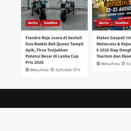
Berita
headline
Berita
headline
Fiandra Reja Juara di Sentul!
Klaten Gaspol! In
Duo Rookie Bali Queen Tampil
Motocross & Keju
Apik, Firza Tunjukkan
6 2026 Siap Dong
Potensi Besar di Lenka Cup
Tourism dan Eko
Prix 2026
WahyuPutra
31
WahyuPutra
31/07/2026
0