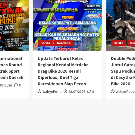
Berita
headline
Berita
he
ternational
Update Terbaru! Kelas
Double Pod
rnas Round
Regional Kendal Merdeka
Jintul Gara
krak Sport
Drag Bike 2026 Resmi
Sapu Podium
nomi Daerah
Diperluas, Duel Tiga
di Casytha
Karesidenan Siap Pecah
Bike 2026
/07/2026
0
WahyuPutra
28/07/2026
0
WahyuPutra