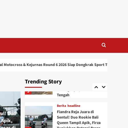
Drag Bike 2026 Resmi
Diperluas, Duel Tiga
3
Karesidenan Siap Pecah
Berita
headline
Double Podium! CBR250
Jintul Garage x Wantech
Sapu Podium Bracket 8
Detik di Casytha
4
Manahadap Drag Bike
2026
s & Kejurnas Round 6 2026 Siap Dongkrak Sport Tourism dan Ekonomi Da
Berita
headline
Hasil Lengkap Kejuaraan
Casytha Manahadap
Trending Story
Dragbike 2026 Seri 1,
Karanganyar, Jawa
5
Tengah
Berita
headline
Fiandra Reja Juara di
tul! Duo
Sentul! Duo Rookie Bali
 Apik,
Queen Tampil Apik, Firza
esar di