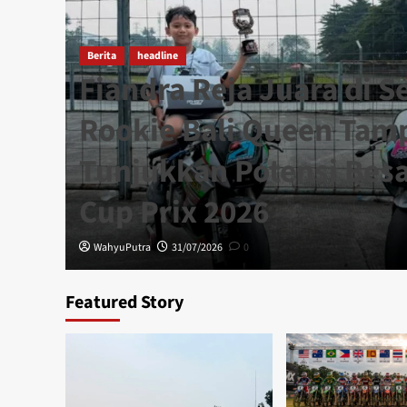
Berita
headline
Fiandra Reja Juara di S
a
Rookie Bali Queen Tampi
,
Tunjukkan Potensi Besa
Cup Prix 2026
WahyuPutra
31/07/2026
0
Featured Story