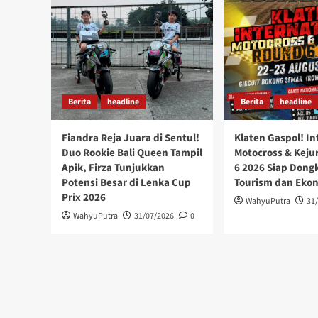
Berita
headline
Berita
headline
Fiandra Reja Juara di Sentul!
Klaten Gaspol! In
Duo Rookie Bali Queen Tampil
Motocross & Keju
Apik, Firza Tunjukkan
6 2026 Siap Dong
Potensi Besar di Lenka Cup
Tourism dan Eko
Prix 2026
WahyuPutra
31
WahyuPutra
31/07/2026
0