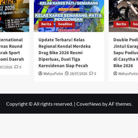
Berita
headline
Berita
he
ternational
Update Terbaru! Kelas
Double Pod
rnas Round
Regional Kendal Merdeka
Jintul Gara
krak Sport
Drag Bike 2026 Resmi
Sapu Podium
nomi Daerah
Diperluas, Duel Tiga
di Casytha
Karesidenan Siap Pecah
Bike 2026
/07/2026
0
WahyuPutra
28/07/2026
0
WahyuPutra
Copyright © All rights reserved.
|
CoverNews
by AF themes.