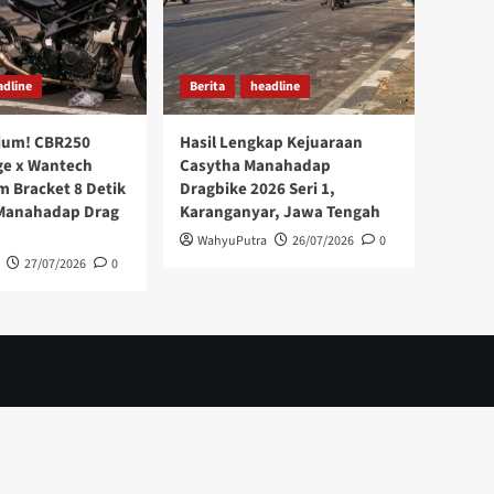
adline
Berita
headline
ium! CBR250
Hasil Lengkap Kejuaraan
ge x Wantech
Casytha Manahadap
 Bracket 8 Detik
Dragbike 2026 Seri 1,
 Manahadap Drag
Karanganyar, Jawa Tengah
WahyuPutra
26/07/2026
0
27/07/2026
0