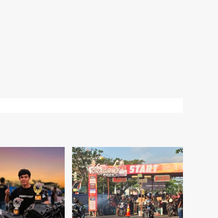
Berita
headline
Update Terbaru! Kelas
Regional Kendal Merdeka
Drag Bike 2026 Resmi
Diperluas, Duel Tiga
3
Karesidenan Siap Pecah
Berita
headline
Double Podium! CBR250
Jintul Garage x Wantech
Sapu Podium Bracket 8
Detik di Casytha
4
Manahadap Drag Bike
2026
Berita
headline
Hasil Lengkap Kejuaraan
Casytha Manahadap
Dragbike 2026 Seri 1,
Karanganyar, Jawa
5
Tengah