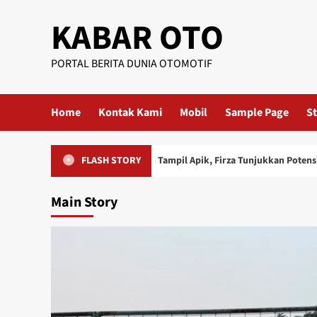
KABAR OTO
PORTAL BERITA DUNIA OTOMOTIF
Home
Kontak Kami
Mobil
Sample Page
St
 Duo Rookie Bali Queen Tampil Apik, Firza Tunjukkan Potensi Besar di Le
FLASH STORY
Main Story