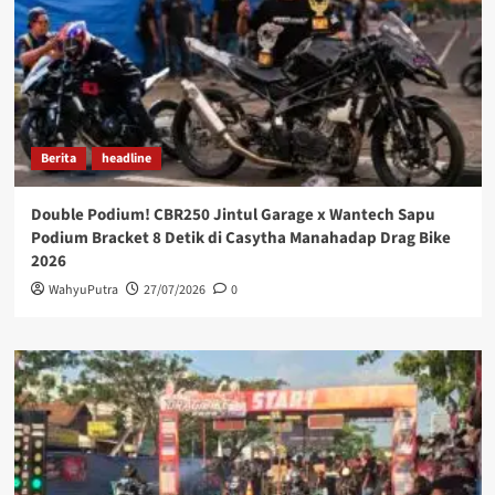
Berita
headline
Double Podium! CBR250 Jintul Garage x Wantech Sapu
Podium Bracket 8 Detik di Casytha Manahadap Drag Bike
2026
WahyuPutra
27/07/2026
0