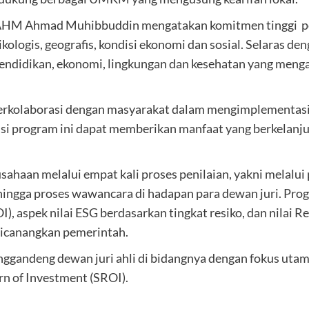
HM Ahmad Muhibbuddin mengatakan komitmen tinggi pe
logis, geografis, kondisi ekonomi dan sosial. Selaras den
 pendidikan, ekonomi, lingkungan dan kesehatan yang menga
berkolaborasi dengan masyarakat dalam mengimplementasik
i program ini dapat memberikan manfaat yang berkelanjut
sahaan melalui empat kali proses penilaian, yakni mela
 hingga proses wawancara di hadapan para dewan juri. Pro
I), aspek nilai ESG berdasarkan tingkat resiko, dan nilai 
dicanangkan pemerintah.
nggandeng dewan juri ahli di bidangnya dengan fokus utama
rn of Investment (SROI).