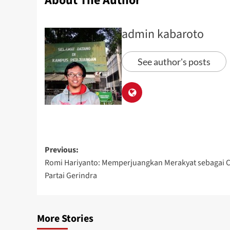
About The Author
admin kabaroto
See author's posts
Previous:
Romi Hariyanto: Memperjuangkan Merakyat sebagai C
Partai Gerindra
More Stories