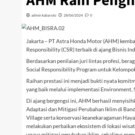
AHM Raih Pengha
admin kabaroto
28/06/2024
0
Jakarta – PT Astra Honda Motor (AHM) kembal
Responsibility (CSR) terbaik di ajang Bisnis I
Berdasarkan penilaian juri lintas profesi, be
Social Responsibility Program untuk Kelompo
Raihan prestasi ini menjadi bukti nyata komi
yang baik melalui implementasi Environment, 
Di ajang bergengsi ini, AHM berhasil menyis
Adaptasi dan Mitigasi Perubahan Iklim di Ba
Village serta konservasi keanekaragaman Hay
melakukan perbaikan ekosistem di lokasi wisa
upaya mitigasi perubahan iklim, sekaligus m