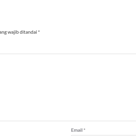
ang wajib ditandai
*
Email
*