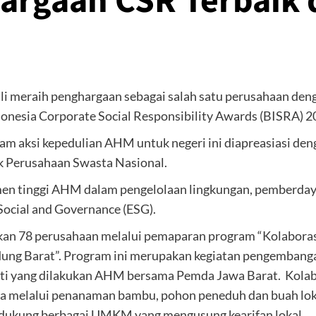
rgaan CSR Terbaik d
i meraih penghargaan sebagai salah satu perusahaan den
ndonesia Corporate Social Responsibility Awards (BISRA) 2
ragam aksi kepedulian AHM untuk negeri ini diapreasiasi 
k Perusahaan Swasta Nasional.
tmen tinggi AHM dalam pengelolaan lingkungan, pemberday
Social and Governance (ESG).
ihkan 78 perusahaan melalui pemaparan program “Kolabor
ndung Barat”. Program ini merupakan kegiatan pengemban
ati yang dilakukan AHM bersama Pemda Jawa Barat. Kolab
ta melalui penanaman bambu, pohon peneduh dan buah loka
endukung berbagai UMKM yang mengusung kearifan lokal.