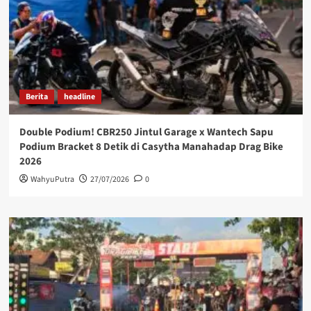
Berita
headline
Double Podium! CBR250 Jintul Garage x Wantech Sapu
Podium Bracket 8 Detik di Casytha Manahadap Drag Bike
2026
WahyuPutra
27/07/2026
0