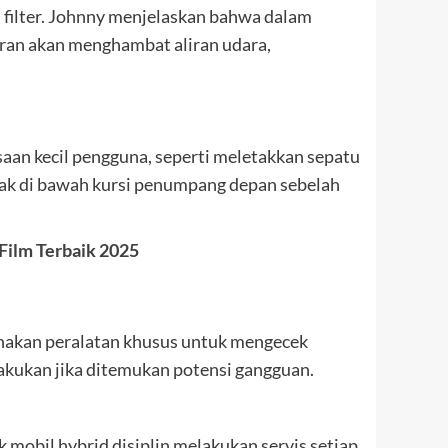
n filter. Johnny menjelaskan bahwa dalam
otoran akan menghambat aliran udara,
aan kecil pengguna, seperti meletakkan sepatu
rletak di bawah kursi penumpang depan sebelah
 Film Terbaik 2025
unakan peralatan khusus untuk mengecek
ilakukan jika ditemukan potensi gangguan.
k mobil hybrid disiplin melakukan servis setiap