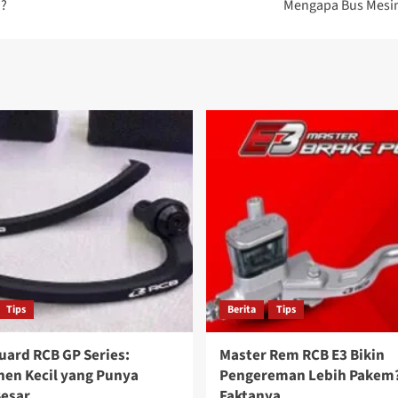
a?
Mengapa Bus Mesin
Tips
Berita
Tips
uard RCB GP Series:
Master Rem RCB E3 Bikin
en Kecil yang Punya
Pengereman Lebih Pakem?
Besar
Faktanya