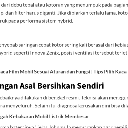
li dari debu tebal atau kotoran yang menumpuk pada bagia
up, dan filter harus diganti. Jika dibiarkan terlalu lama, k
ruk pada performa sistem hybrid.
bab saringan cepat kotor sering kali berasal dari kebias
 hybrid seperti Innova Zenix, posisi ventilasi tersebut te
a Film Mobil Sesuai Aturan dan Fungsi | Tips Pilih Kaca
angan Asal Bersihkan Sendiri
ebaiknya dilakukan di bengkel resmi. Teknisi akan mengg
ra menyeluruh. Selain itu, diagnosa kerusakan dini bisa d
gah Kebakaran Mobil Listrik Membesar
orma baterainya,” jelas Johnny. Ia menyarankan agar pemili