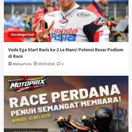
Uncategorized
Veda Ega Start Baris ke-2 Le Mans! Potensi Besar Podium
di Race
WahyuPutra
09/05/2026
0