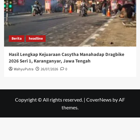
Berita
headline
Hasil Lengkap Kejuaraan Casytha Manahadap Dragbike
2026 Seri 1, Karanganyar, Jawa Tengah
WahyuPutra
26/07/2026
0
Copyright © All rights reserved.
|
CoverNews
by AF
themes.