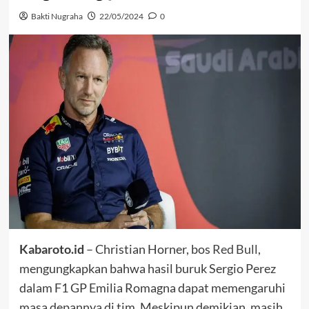
Bakti Nugraha
22/05/2024
0
Kabaroto.id
– Christian Horner, bos
Red Bull
,
mengungkapkan bahwa hasil buruk Sergio Perez
dalam F1 GP Emilia Romagna dapat memengaruhi
masa depannya di tim. Meskipun demikian, masih