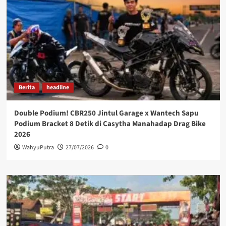
Berita
headline
Double Podium! CBR250 Jintul Garage x Wantech Sapu
Podium Bracket 8 Detik di Casytha Manahadap Drag Bike
2026
WahyuPutra
27/07/2026
0