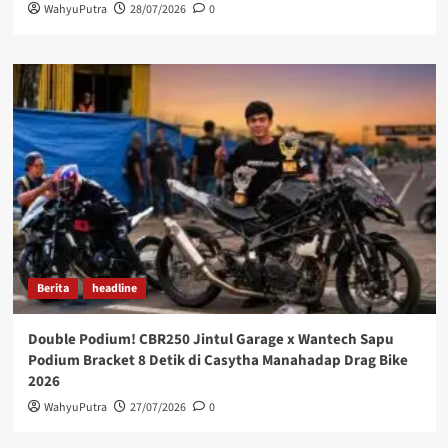
WahyuPutra
28/07/2026
0
Berita
headline
Double Podium! CBR250 Jintul Garage x Wantech Sapu
Podium Bracket 8 Detik di Casytha Manahadap Drag Bike
2026
WahyuPutra
27/07/2026
0