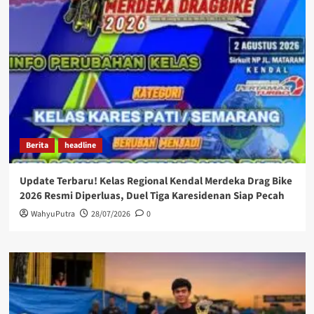
Berita
headline
Update Terbaru! Kelas Regional Kendal Merdeka Drag Bike
2026 Resmi Diperluas, Duel Tiga Karesidenan Siap Pecah
WahyuPutra
28/07/2026
0