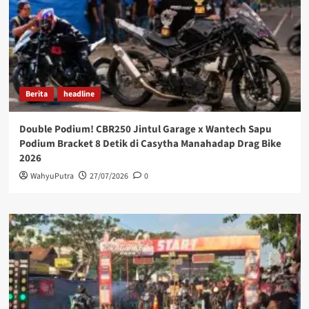
Berita
headline
Double Podium! CBR250 Jintul Garage x Wantech Sapu
Podium Bracket 8 Detik di Casytha Manahadap Drag Bike
2026
WahyuPutra
27/07/2026
0