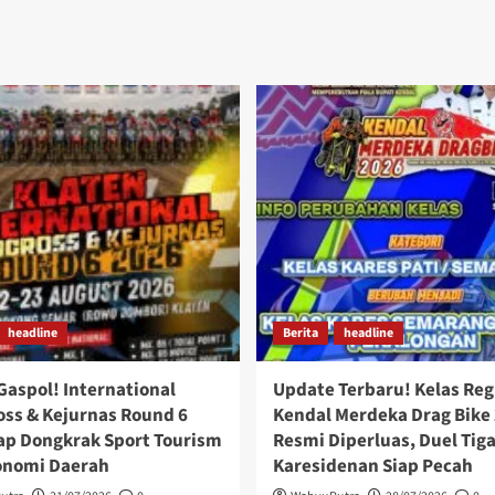
headline
Berita
headline
Gaspol! International
Update Terbaru! Kelas Reg
ss & Kejurnas Round 6
Kendal Merdeka Drag Bike
ap Dongkrak Sport Tourism
Resmi Diperluas, Duel Tig
onomi Daerah
Karesidenan Siap Pecah