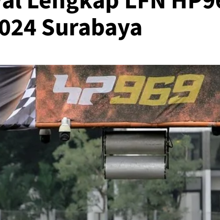
wal Lengkap LFN HP9
024 Surabaya