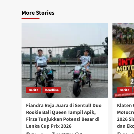
More Stories
Berita
headline
Berita
Fiandra Reja Juara di Sentul! Duo
Klaten 
Rookie Bali Queen Tampil Apik,
Motocro
Firza Tunjukkan Potensi Besar di
2026 Si
Lenka Cup Prix 2026
dan Ek