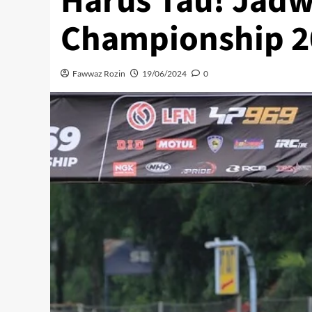
Harus Tau! Jad
Championship 2
Fawwaz Rozin
19/06/2024
0