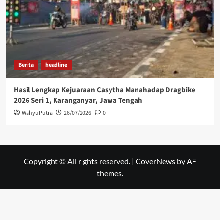
Berita
headline
Hasil Lengkap Kejuaraan Casytha Manahadap Dragbike
2026 Seri 1, Karanganyar, Jawa Tengah
WahyuPutra
26/07/2026
0
Copyright © All rights reserved.
|
CoverNews
by AF
themes.