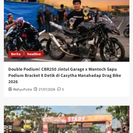
Berita
headline
Double Podium! CBR250 Jintul Garage x Wantech Sapu
Podium Bracket 8 Detik di Casytha Manahadap Drag Bike
2026
WahyuPutra
27/07/2026
0