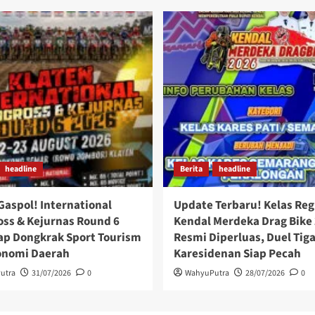
headline
Berita
headline
Gaspol! International
Update Terbaru! Kelas Reg
ss & Kejurnas Round 6
Kendal Merdeka Drag Bike
ap Dongkrak Sport Tourism
Resmi Diperluas, Duel Tig
onomi Daerah
Karesidenan Siap Pecah
utra
31/07/2026
0
WahyuPutra
28/07/2026
0