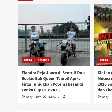
Berita
headline
Berita
Fiandra Reja Juara di Sentul! Duo
Klaten 
Rookie Bali Queen Tampil Apik,
Motocro
Firza Tunjukkan Potensi Besar di
2026 Si
Lenka Cup Prix 2026
dan Ek
WahyuPutra
31/07/2026
0
WahyuP