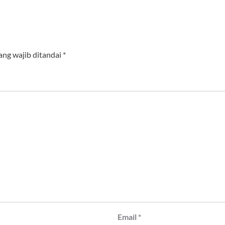
ang wajib ditandai
*
Email
*