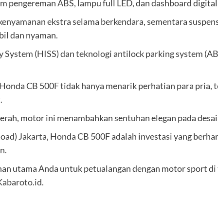
sistem pengereman ABS, lampu full LED, dan dashboard digi
 kenyamanan ekstra selama berkendara, sementara suspens
bil dan nyaman.
ty System (HISS) dan teknologi antilock parking system 
Honda CB 500F tidak hanya menarik perhatian para pria, te
.
merah, motor ini menambahkan sentuhan elegan pada desai
oad) Jakarta, Honda CB 500F adalah investasi yang berha
n.
ihan utama Anda untuk petualangan dengan motor sport di
Kabaroto.id
.