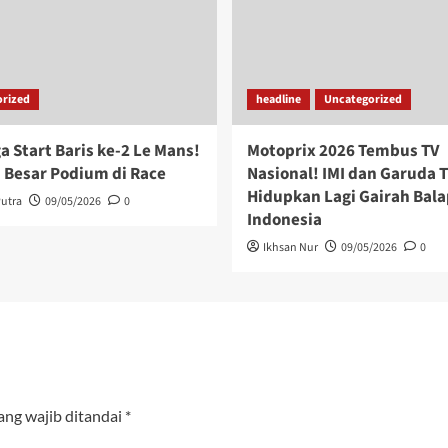
rized
headline
Uncategorized
a Start Baris ke-2 Le Mans!
Motoprix 2026 Tembus TV
 Besar Podium di Race
Nasional! IMI dan Garuda T
Hidupkan Lagi Gairah Bala
utra
09/05/2026
0
Indonesia
Ikhsan Nur
09/05/2026
0
ang wajib ditandai
*