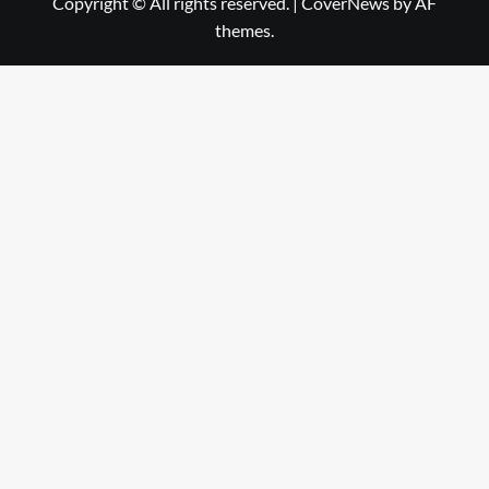
Copyright © All rights reserved.
|
CoverNews
by AF
themes.