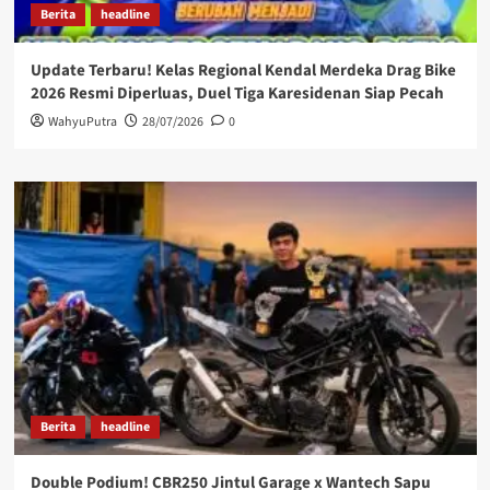
Berita
headline
Update Terbaru! Kelas Regional Kendal Merdeka Drag Bike
2026 Resmi Diperluas, Duel Tiga Karesidenan Siap Pecah
WahyuPutra
28/07/2026
0
Berita
headline
Double Podium! CBR250 Jintul Garage x Wantech Sapu