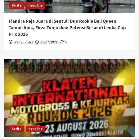
Berita
headline
Fiandra Reja Juara di Sentul! Duo Rookie Bali Queen
Tampil Apik, Firza Tunjukkan Potensi Besar di Lenka Cup
Prix 2026
WahyuPutra
31/07/2026
0
Berita
headline