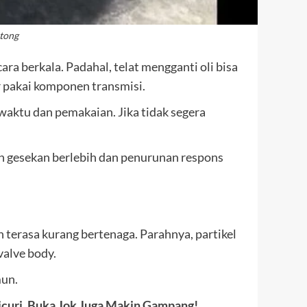
ntong
a berkala. Padahal, telat mengganti oli bisa
 pakai komponen transmisi.
 waktu dan pemakaian. Jika tidak segera
n gesekan berlebih dan penurunan respons
n terasa kurang bertenaga. Parahnya, partikel
valve body.
mun.
curi, Buka Jok Juga Makin Gampang!