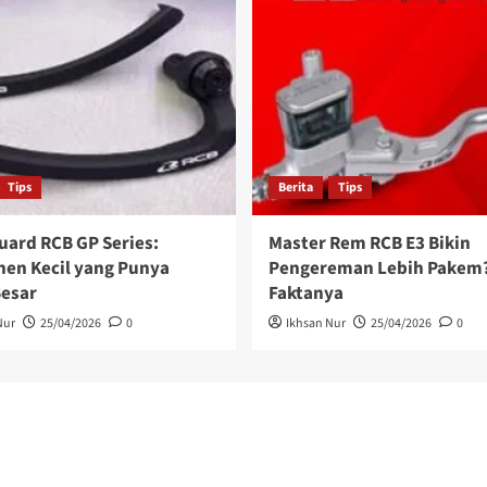
Tips
Berita
Tips
uard RCB GP Series:
Master Rem RCB E3 Bikin
en Kecil yang Punya
Pengereman Lebih Pakem?
Besar
Faktanya
Nur
25/04/2026
0
Ikhsan Nur
25/04/2026
0