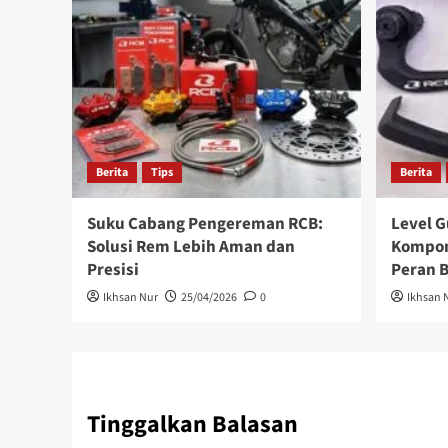
Berita
Tips
Berita
Suku Cabang Pengereman RCB:
Level G
Solusi Rem Lebih Aman dan
Kompon
Presisi
Peran 
Ikhsan Nur
25/04/2026
0
Ikhsan 
Tinggalkan Balasan