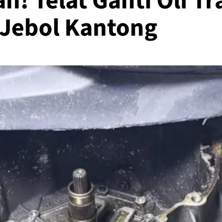
! Telat Ganti Oli Tr
n Jebol Kantong