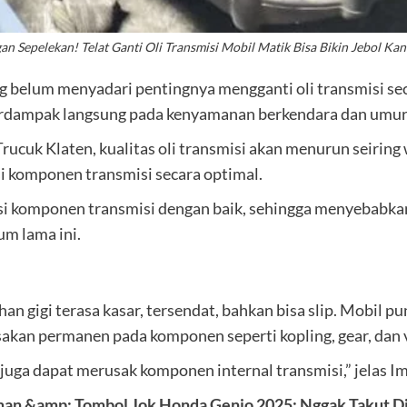
an Sepelekan! Telat Ganti Oli Transmisi Mobil Matik Bisa Bikin Jebol Ka
 belum menyadari pentingnya mengganti oli transmisi secar
erdampak langsung pada kenyamanan berkendara dan umur
rucuk Klaten, kualitas oli transmisi akan menurun seiring
si komponen transmisi secara optimal.
si komponen transmisi dengan baik, sehingga menyebabka
lum lama ini.
 gigi terasa kasar, tersendat, bahkan bisa slip. Mobil pu
sakan permanen pada komponen seperti kopling, gear, dan 
 juga dapat merusak komponen internal transmisi,” jelas I
man &amp; Tombol Jok Honda Genio 2025: Nggak Takut Di