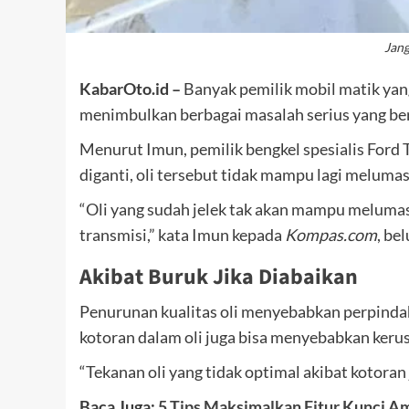
Jang
KabarOto.id –
Banyak pemilik mobil matik yang
menimbulkan berbagai masalah serius yang b
Menurut Imun, pemilik bengkel spesialis Ford T
diganti, oli tersebut tidak mampu lagi meluma
“Oli yang sudah jelek tak akan mampu meluma
transmisi,” kata Imun kepada
Kompas.com
, be
Akibat Buruk Jika Diabaikan
Penurunan kualitas oli menyebabkan perpindahan
kotoran dalam oli juga bisa menyebabkan keru
“Tekanan oli yang tidak optimal akibat kotoran
Baca Juga:
5 Tips Maksimalkan Fitur Kunci A