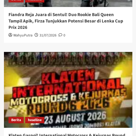
Fiandra Reja Juara di Sentul! Duo Rookie Bali Queen
Tampil Apik, Firza Tunjukkan Potensi Besar di Lenka Cup
Prix 2026
WahyuPutra
31/07/2026
0
Berita
headline
Klaten Gaspol! International Motocross & Kejurnas Round