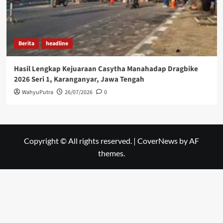
Berita
headline
Hasil Lengkap Kejuaraan Casytha Manahadap Dragbike
2026 Seri 1, Karanganyar, Jawa Tengah
WahyuPutra
26/07/2026
0
Copyright © All rights reserved.
|
CoverNews
by AF
themes.