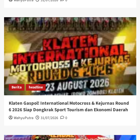
WahyuPutra
31/07/2026
0
Berita
headline
Klaten Gaspol! International Motocross & Kejurnas Round
6 2026 Siap Dongkrak Sport Tourism dan Ekonomi Daerah
WahyuPutra
31/07/2026
0