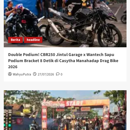
Berita
headline
Double Podium! CBR250 Jintul Garage x Wantech Sapu
Podium Bracket 8 Detik di Casytha Manahadap Drag Bike
2026
WahyuPutra
27/07/2026
0