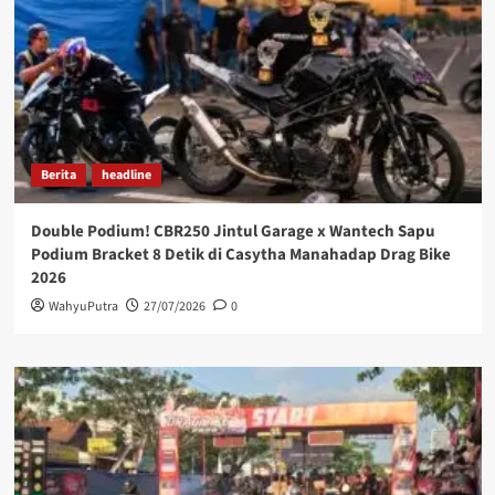
Berita
headline
Double Podium! CBR250 Jintul Garage x Wantech Sapu
Podium Bracket 8 Detik di Casytha Manahadap Drag Bike
2026
WahyuPutra
27/07/2026
0