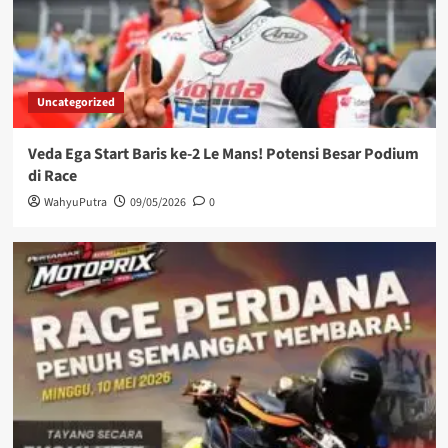
Uncategorized
Veda Ega Start Baris ke-2 Le Mans! Potensi Besar Podium
di Race
WahyuPutra
09/05/2026
0