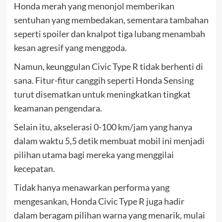
Honda merah yang menonjol memberikan
sentuhan yang membedakan, sementara tambahan
seperti spoiler dan knalpot tiga lubang menambah
kesan agresif yang menggoda.
Namun, keunggulan Civic Type R tidak berhenti di
sana. Fitur-fitur canggih seperti Honda Sensing
turut disematkan untuk meningkatkan tingkat
keamanan pengendara.
Selain itu, akselerasi 0-100 km/jam yang hanya
dalam waktu 5,5 detik membuat mobil ini menjadi
pilihan utama bagi mereka yang menggilai
kecepatan.
Tidak hanya menawarkan performa yang
mengesankan, Honda Civic Type R juga hadir
dalam beragam pilihan warna yang menarik, mulai