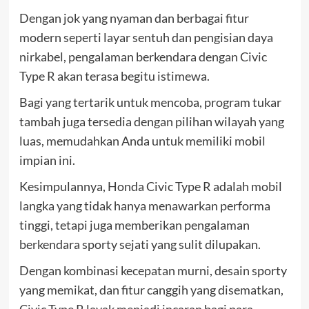
Dengan jok yang nyaman dan berbagai fitur
modern seperti layar sentuh dan pengisian daya
nirkabel, pengalaman berkendara dengan Civic
Type R akan terasa begitu istimewa.
Bagi yang tertarik untuk mencoba, program tukar
tambah juga tersedia dengan pilihan wilayah yang
luas, memudahkan Anda untuk memiliki mobil
impian ini.
Kesimpulannya, Honda Civic Type R adalah mobil
langka yang tidak hanya menawarkan performa
tinggi, tetapi juga memberikan pengalaman
berkendara sporty sejati yang sulit dilupakan.
Dengan kombinasi kecepatan murni, desain sporty
yang memikat, dan fitur canggih yang disematkan,
Civic Type R layak menjadi incaran bagi para