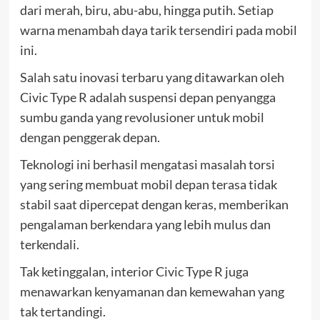
dari merah, biru, abu-abu, hingga putih. Setiap
warna menambah daya tarik tersendiri pada mobil
ini.
Salah satu inovasi terbaru yang ditawarkan oleh
Civic Type R adalah suspensi depan penyangga
sumbu ganda yang revolusioner untuk mobil
dengan penggerak depan.
Teknologi ini berhasil mengatasi masalah torsi
yang sering membuat mobil depan terasa tidak
stabil saat dipercepat dengan keras, memberikan
pengalaman berkendara yang lebih mulus dan
terkendali.
Tak ketinggalan, interior Civic Type R juga
menawarkan kenyamanan dan kemewahan yang
tak tertandingi.