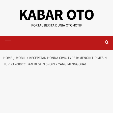
KABAR OTO
PORTAL BERITA DUNIA OTOMOTIF
HOME
MOBIL
KECEPATAN HONDA CIVIC TYPE R: MENGINTIP MESIN
TURBO 2000CC DAN DESAIN SPORTY YANG MENGGODA!