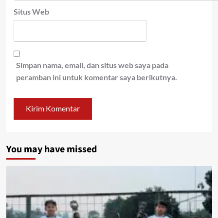
Situs Web
Simpan nama, email, dan situs web saya pada
peramban ini untuk komentar saya berikutnya.
You may have missed