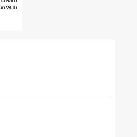
ra Baru
n V4 di