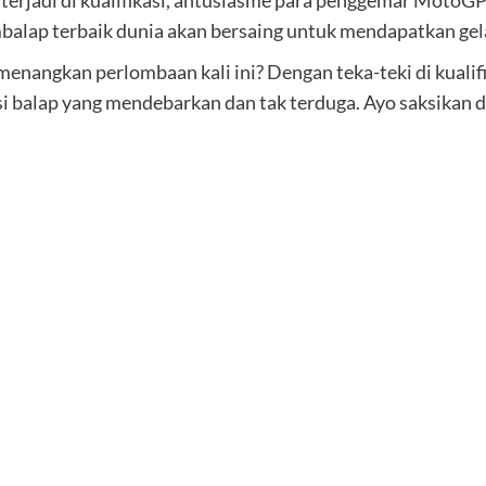
terjadi di kualifikasi, antusiasme para penggemar MotoGP
alap terbaik dunia akan bersaing untuk mendapatkan gela
nangkan perlombaan kali ini? Dengan teka-teki di kualifik
balap yang mendebarkan dan tak terduga. Ayo saksikan 