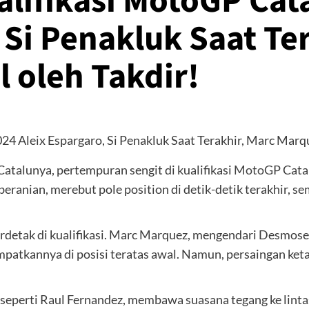
alifikasi MotoGP Cat
 Si Penakluk Saat Te
 oleh Takdir!
 Catalunya, pertempuran sengit di kualifikasi
MotoGP
Cata
eranian, merebut pole position di detik-detik terakhir, s
berdetak di kualifikasi. Marc Marquez, mengendari Desmo
kannya di posisi teratas awal. Namun, persaingan ketat
eperti Raul Fernandez, membawa suasana tegang ke lintas