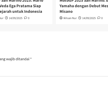
San Marino 2025: Mario
MotoGP 2025 San Marino: E
 Veda Ega Pratama Siap
Yamaha dengan Debut Mesi
ejarah untuk Indonesia
Misano
Nur
14/09/2025
0
Ikhsan Nur
14/09/2025
0
ang wajib ditandai
*