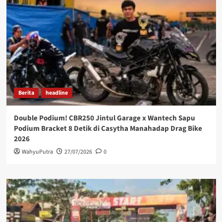
Berita
headline
Double Podium! CBR250 Jintul Garage x Wantech Sapu
Podium Bracket 8 Detik di Casytha Manahadap Drag Bike
2026
WahyuPutra
27/07/2026
0