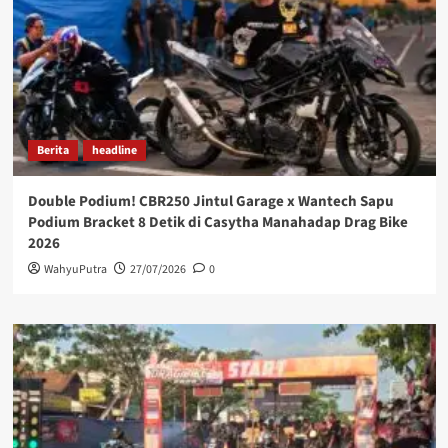
Berita
headline
Double Podium! CBR250 Jintul Garage x Wantech Sapu
Podium Bracket 8 Detik di Casytha Manahadap Drag Bike
2026
WahyuPutra
27/07/2026
0