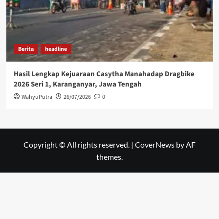
Berita
headline
Hasil Lengkap Kejuaraan Casytha Manahadap Dragbike
2026 Seri 1, Karanganyar, Jawa Tengah
WahyuPutra
26/07/2026
0
Copyright © All rights reserved.
|
CoverNews
by AF
themes.