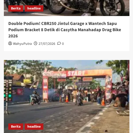
Berita
headline
Double Podium! CBR250 Jintul Garage x Wantech Sapu
Podium Bracket 8 Detik di Casytha Manahadap Drag Bike
2026
WahyuPutra
27/07/2026
0
Berita
headline