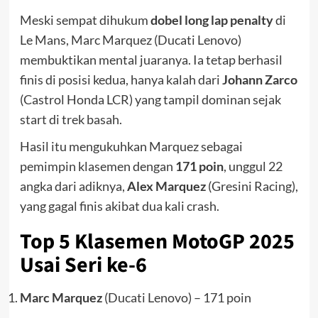
Meski sempat dihukum
dobel long lap penalty
di
Le Mans, Marc Marquez (Ducati Lenovo)
membuktikan mental juaranya. Ia tetap berhasil
finis di posisi kedua, hanya kalah dari
Johann Zarco
(Castrol Honda LCR) yang tampil dominan sejak
start di trek basah.
Hasil itu mengukuhkan Marquez sebagai
pemimpin klasemen dengan
171 poin
, unggul 22
angka dari adiknya,
Alex Marquez
(Gresini Racing),
yang gagal finis akibat dua kali crash.
Top 5 Klasemen MotoGP 2025
Usai Seri ke-6
Marc Marquez
(Ducati Lenovo) – 171 poin