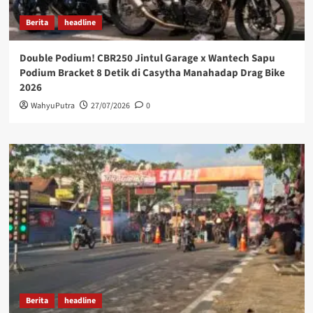
Berita
headline
Double Podium! CBR250 Jintul Garage x Wantech Sapu
Podium Bracket 8 Detik di Casytha Manahadap Drag Bike
2026
WahyuPutra
27/07/2026
0
Berita
headline