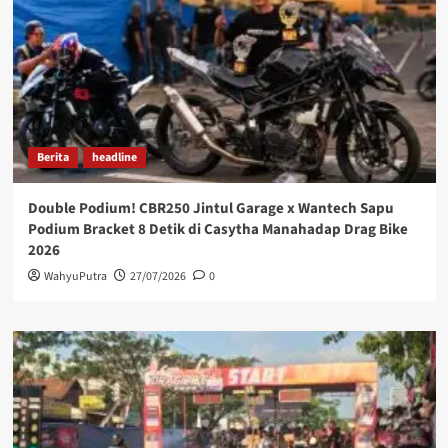
Berita
headline
Double Podium! CBR250 Jintul Garage x Wantech Sapu
Podium Bracket 8 Detik di Casytha Manahadap Drag Bike
2026
WahyuPutra
27/07/2026
0