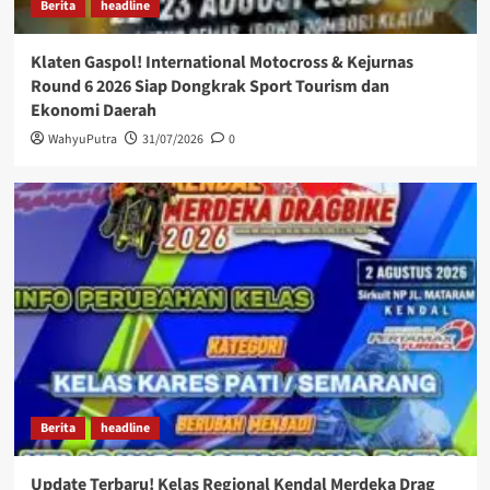
Berita
headline
Klaten Gaspol! International Motocross & Kejurnas
Round 6 2026 Siap Dongkrak Sport Tourism dan
Ekonomi Daerah
WahyuPutra
31/07/2026
0
Berita
headline
Update Terbaru! Kelas Regional Kendal Merdeka Drag