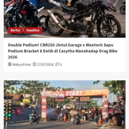
Berita
headline
Double Podium! CBR250 Jintul Garage x Wantech Sapu
Podium Bracket 8 Detik di Casytha Manahadap Drag Bike
2026
WahyuPutra
27/07/2026
0