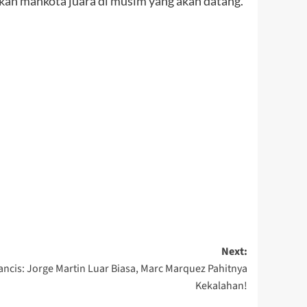
kan mahkota juara di musim yang akan datang.
Next:
ncis: Jorge Martin Luar Biasa, Marc Marquez Pahitnya
Kekalahan!