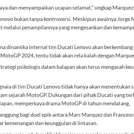
saya dan menyampaikan ucapan selamat,” ungkap Marquez
enovo bukan tanpa kontroversi. Meskipun awalnya Jorge M
but melalui penampilannya yang mengesankan dan kemamp
a dinamika internal tim Ducati Lenovo akan berkembang 
a MotoGP 2024, tentu tidak akan rela kalah dengan Marque
i strategi psikologis dalam balapan akan terus mengasah
naia di tim Ducati Lenovo tidak hanya akan menentukan si
alam sejarah MotoGP. Dukungan dari pihak Ducati yang ter
balapan, memperkaya drama MotoGP di tahun mendatang.
ggung bagi duel epik antara Marc Marquez dan Francesc
 kemenangan dan keunggulan di lintasan.