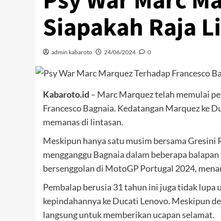
Psy War Marc Ma
Siapakah Raja L
admin kabaroto
24/06/2024
0
Kabaroto.id
– Marc Marquez telah memulai p
Francesco Bagnaia. Kedatangan Marquez ke Duc
memanas di lintasan.
Meskipun hanya satu musim bersama Gresini 
mengganggu Bagnaia dalam beberapa balapan t
bersenggolan di MotoGP Portugal 2024, menam
Pembalap berusia 31 tahun ini juga tidak lu
kepindahannya ke Ducati Lenovo. Meskipun d
langsung untuk memberikan ucapan selamat.