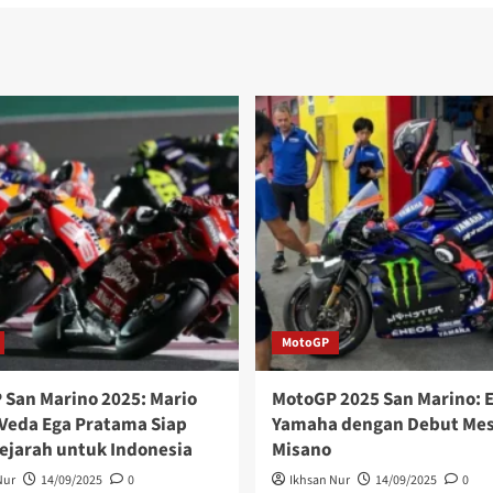
MotoGP
San Marino 2025: Mario
MotoGP 2025 San Marino: E
 Veda Ega Pratama Siap
Yamaha dengan Debut Mesi
ejarah untuk Indonesia
Misano
Nur
14/09/2025
0
Ikhsan Nur
14/09/2025
0