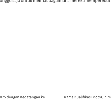
 tunggu saja untuk melihat bagaimana mereka memperebut
025 dengan Kedatangan ke
Drama Kualifikasi MotoGP Pra