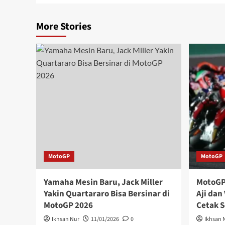
More Stories
MotoGP
MotoGP
Yamaha Mesin Baru, Jack Miller
MotoGP 
Yakin Quartararo Bisa Bersinar di
Aji dan
MotoGP 2026
Cetak S
Ikhsan Nur
11/01/2026
0
Ikhsan 