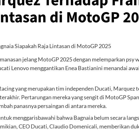
rquez Terhadap Fran
intasan di MotoGP 2
emanasan jelang
MotoGP
2025 dengan melemparkan psy war
ati Lenovo menggantikan Enea Bastianini menandai awal 
Racing yang merupakan tim independen Ducati, Marquez 
erakhir. Pertarungan mereka yang sengit di MotoGP Spany
bah panasnya persaingan di antara mereka.
pa untuk menggarisbawahi bahwa Bagnaia belum secara lan
emikian, CEO Ducati, Claudio Domenicali, memberikan 