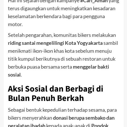
Hal ini sejalan dengan kampanye
#Cari_Aman
yang
terus digaungkan untuk meningkatkan kesadaran
keselamatan berkendara bagi para pengguna
motor.
Setelah pengarahan, komunitas bikers melakukan
riding santai mengelilingi Kota Yogyakarta
sambil
menikmati ikon-ikon khas kota sebelum menuju
titik kumpul berikutnya di sebuah restoran untuk
berbuka puasa bersama serta
menggelar bakti
sosial
.
Aksi Sosial dan Berbagi di
Bulan Penuh Berkah
Sebagai bentuk kepedulian terhadap sesama, para
bikers menyerahkan
donasi berupa sembako dan
peralatan ibadah
kepada anak-anak di
Pondok