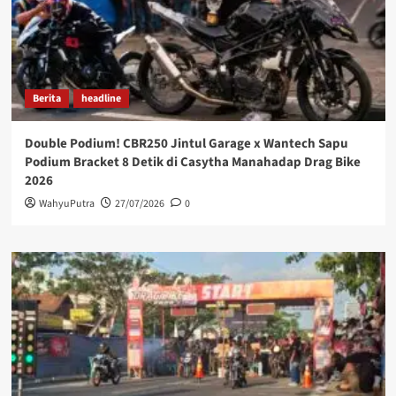
Berita
headline
Double Podium! CBR250 Jintul Garage x Wantech Sapu
Podium Bracket 8 Detik di Casytha Manahadap Drag Bike
2026
WahyuPutra
27/07/2026
0