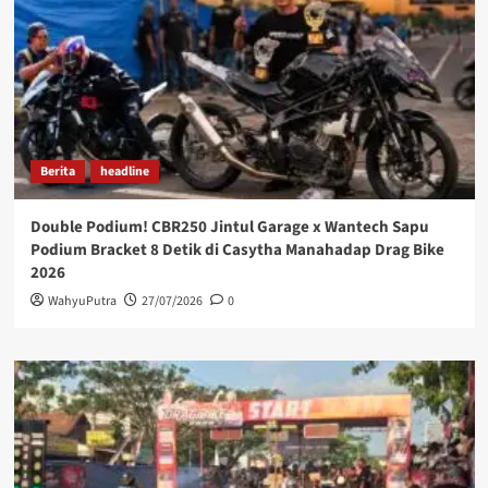
Berita
headline
Double Podium! CBR250 Jintul Garage x Wantech Sapu
Podium Bracket 8 Detik di Casytha Manahadap Drag Bike
2026
WahyuPutra
27/07/2026
0