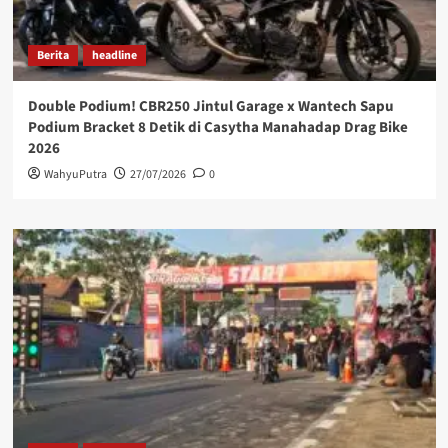
Berita
headline
Double Podium! CBR250 Jintul Garage x Wantech Sapu
Podium Bracket 8 Detik di Casytha Manahadap Drag Bike
2026
WahyuPutra
27/07/2026
0