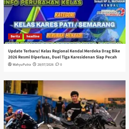
Berita
headline
Update Terbaru! Kelas Regional Kendal Merdeka Drag Bike
2026 Resmi Diperluas, Duel Tiga Karesidenan Siap Pecah
WahyuPutra
28/07/2026
0