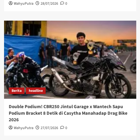
WahyuPutra
28/07/2026
0
Berita
headline
Double Podium! CBR250 Jintul Garage x Wantech Sapu
Podium Bracket 8 Detik di Casytha Manahadap Drag Bike
2026
WahyuPutra
27/07/2026
0