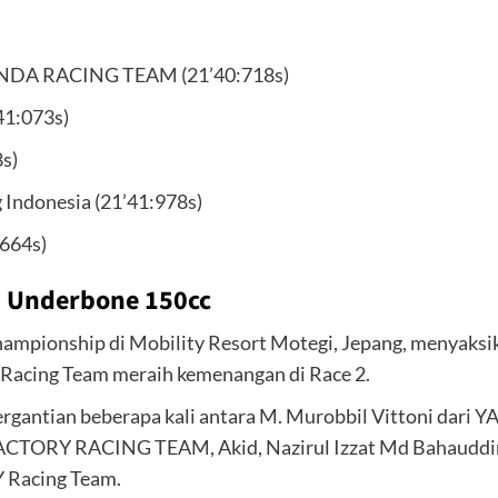
NDA RACING TEAM (21’40:718s)
1:073s)
s)
Indonesia (21’41:978s)
:664s)
i Underbone 150cc
mpionship di Mobility Resort Motegi, Jepang, menyaksi
 Racing Team meraih kemenangan di Race 2.
n bergantian beberapa kali antara M. Murobbil Vittoni 
FACTORY RACING TEAM, Akid, Nazirul Izzat Md Bahaudd
 Racing Team.