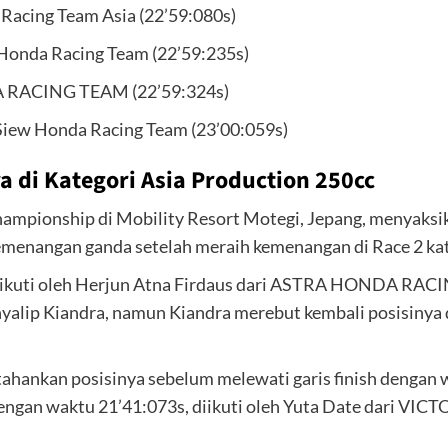
cing Team Asia (22’59:080s)
onda Racing Team (22’59:235s)
 RACING TEAM (22’59:324s)
w Honda Racing Team (23’00:059s)
di Kategori Asia Production 250cc
ampionship di Mobility Resort Motegi, Jepang, menyak
gan ganda setelah meraih kemenangan di Race 2 kateg
diikuti oleh Herjun Atna Firdaus dari ASTRA HONDA RA
alip Kiandra, namun Kiandra merebut kembali posisinya di
tahankan posisinya sebelum melewati garis finish dengan 
n waktu 21’41:073s, diikuti oleh Yuta Date dari VICT