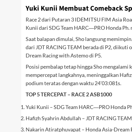
Yuki Kunii Membuat Comeback Spe
Race 2 dari Putaran 3 IDEMITSU FIM Asia Road
Kunii dari SDG Team HARC―PRO Honda Ph. me
Saat balapan dimulai, Sho langsung memimpin.
dari JDT RACING TEAM berada di P2, diikuti 
Dream Racing with Astemo di P5.
Posisi pembalap tetap hingga Sho mengalami kec
mempercepat langkahnya, meninggalkan Hafizh 
podium teratas dengan waktu 24’03:081s.
TOP 5 TERCEPAT – RACE 2
ASB1000
Yuki Kunii – SDG Team HARC―PRO Honda Ph.
Hafizh Syahrin Abdullah – JDT RACING TEAM 
Nakarin Atiratphuvapat – Honda Asia-Dream R