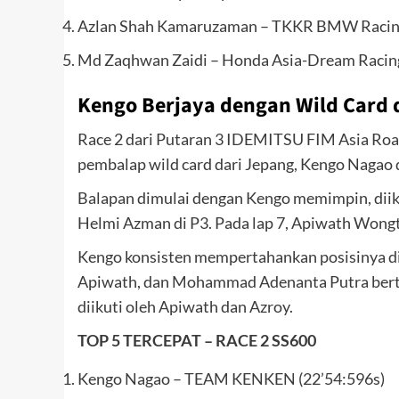
Azlan Shah Kamaruzaman – TKKR BMW Racing
Md Zaqhwan Zaidi – Honda Asia-Dream Racing
Kengo Berjaya dengan Wild Card d
Race 2 dari Putaran 3 IDEMITSU FIM Asia Ro
pembalap wild card dari Jepang, Kengo Nagao 
Balapan dimulai dengan Kengo memimpin, di
Helmi Azman di P3. Pada lap 7, Apiwath Won
Kengo konsisten mempertahankan posisinya di P
Apiwath, dan Mohammad Adenanta Putra bertar
diikuti oleh Apiwath dan Azroy.
TOP 5 TERCEPAT – RACE 2
SS600
Kengo Nagao – TEAM KENKEN (22’54:596s)