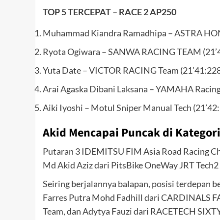
TOP 5 TERCEPAT – RACE 2
AP250
Muhammad Kiandra Ramadhipa – ASTRA HO
Ryota Ogiwara – SANWA RACING TEAM (21’4
Yuta Date – VICTOR RACING Team (21’41:228
Arai Agaska Dibani Laksana – YAMAHA Racing 
Aiki Iyoshi – Motul Sniper Manual Tech (21’42
Akid Mencapai Puncak di Kategor
Putaran 3 IDEMITSU FIM Asia Road Racing Cha
Md Akid Aziz dari PitsBike OneWay JRT Tech2
Seiring berjalannya balapan, posisi terdepa
Farres Putra Mohd Fadhill dari CARDINALS 
Team, dan Adytya Fauzi dari RACETECH SIXTY