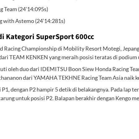
 Team (24’14:095s)
 with Astemo (24’14:281s)
i Kategori SuperSport 600cc
ad Racing Championship di Mobility Resort Motegi, Jep
dari TEAM KENKEN yang meraih posisi teratas di podium 
ikuti oleh duo dari IDEMITSU Boon Siew Honda Racing 
gthananon dari YAMAHA TEKHNE Racing Team Asia naik ke
1, dengan P2 hampir 5 detik di belakangnya. Pada lap ter
ung untuk posisi P2. Balapan berakhir dengan Kengo mele