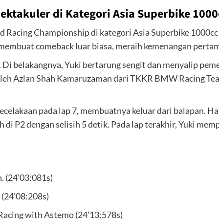
ktakuler di Kategori Asia Superbike 1000
 Racing Championship di kategori Asia Superbike 1000cc
mbuat comeback luar biasa, meraih kemenangan pertaman
 Di belakangnya, Yuki bertarung sengit dan menyalip peme
oleh Azlan Shah Kamaruzaman dari TKKR BMW Racing Team 
elakaan pada lap 7, membuatnya keluar dari balapan. Hafiz
di P2 dengan selisih 5 detik. Pada lap terakhir, Yuki m
 (24’03:081s)
(24’08:208s)
acing with Astemo (24’13:578s)