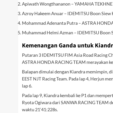
Apiwath Wongthananon – YAMAHA TEKHNE Ra
Azroy Hakeem Anuar – IDEMITSU Boon Siew H
Mohammad Adenanta Putra – ASTRA HONDA
Muhammad Helmi Azman – IDEMITSU Boon Sie
Kemenangan Ganda untuk Kiandra 
Putaran 3 IDEMITSU FIM Asia Road Racing Ch
ASTRA HONDA RACING TEAM merayakan kemenan
Balapan dimulai dengan Kiandra memimpin, 
EEST NJT Racing Team. Pada lap 4, Herjun meny
lap 6.
Pada lap 9, Kiandra kembali ke P1 dan memper
Ryota Ogiwara dari SANWA RACING TEAM denga
waktu 21’41:228s.