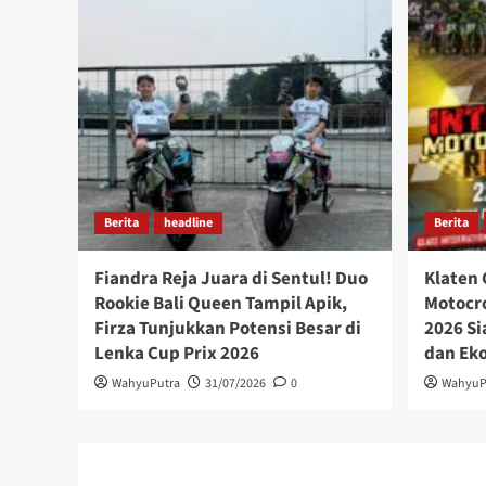
Berita
headline
Berita
Fiandra Reja Juara di Sentul! Duo
Klaten 
Rookie Bali Queen Tampil Apik,
Motocro
Firza Tunjukkan Potensi Besar di
2026 Si
Lenka Cup Prix 2026
dan Ek
WahyuPutra
31/07/2026
0
WahyuP