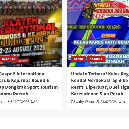
headline
Berita
headline
Gaspol! International
Update Terbaru! Kelas Reg
ss & Kejurnas Round 6
Kendal Merdeka Drag Bike
ap Dongkrak Sport Tourism
Resmi Diperluas, Duel Tig
onomi Daerah
Karesidenan Siap Pecah
utra
31/07/2026
0
WahyuPutra
28/07/2026
0