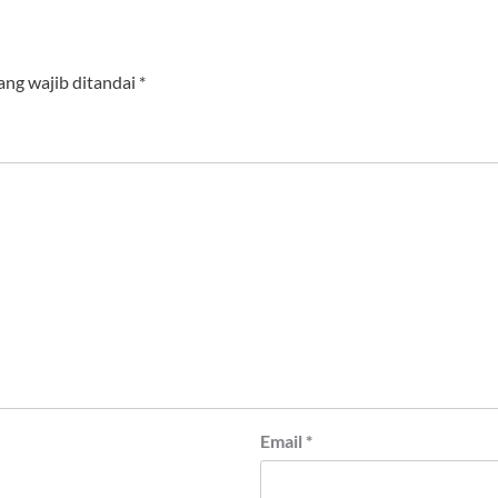
ang wajib ditandai
*
Email
*