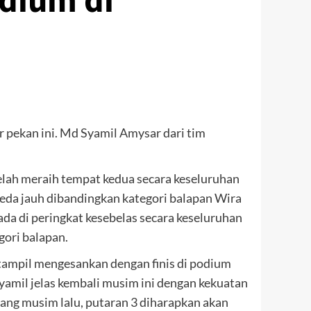
dium di
 pekan ini. Md Syamil Amysar dari tim
telah meraih tempat kedua secara keseluruhan
beda jauh dibandingkan kategori balapan Wira
da di peringkat kesebelas secara keseluruhan
gori balapan.
l tampil mengesankan dengan finis di podium
Syamil jelas kembali musim ini dengan kekuatan
pang musim lalu, putaran 3 diharapkan akan