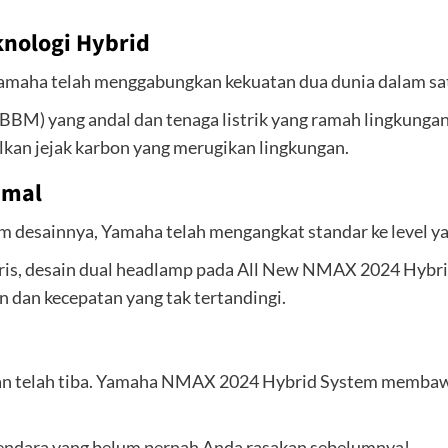
nologi Hybrid
 Yamaha telah menggabungkan kekuatan dua dunia dalam sa
BBM) yang andal dan tenaga listrik yang ramah lingkung
lkan jejak karbon yang merugikan lingkungan.
imal
am desainnya, Yamaha telah mengangkat standar ke level ya
aris, desain dual headlamp pada All New NMAX 2024 Hyb
 dan kecepatan yang tak tertandingi.
an telah tiba. Yamaha NMAX 2024 Hybrid System membawa 
kendara yang belum pernah Anda rasakan sebelumnya!