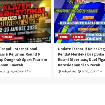
headline
Berita
headline
Gaspol! International
Update Terbaru! Kelas Reg
ss & Kejurnas Round 6
Kendal Merdeka Drag Bike
ap Dongkrak Sport Tourism
Resmi Diperluas, Duel Tig
onomi Daerah
Karesidenan Siap Pecah
utra
31/07/2026
0
WahyuPutra
28/07/2026
0