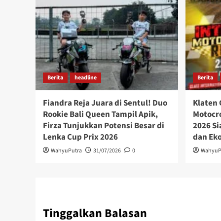
Berita
headline
Berita
Fiandra Reja Juara di Sentul! Duo
Klaten 
Rookie Bali Queen Tampil Apik,
Motocro
Firza Tunjukkan Potensi Besar di
2026 Si
Lenka Cup Prix 2026
dan Ek
WahyuPutra
31/07/2026
0
WahyuP
Tinggalkan Balasan