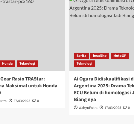
Berita
headline
MotoGP
Honda
Teknologi
Teknologi
 Gear Rasio TRAStar:
Ai Ogura Didiskualifikasi d
ma Maksimal untuk Honda
Argentina 2025: Drama Te
0
ECU Belum di homologasi 
Biang nya
utra
27/03/2025
0
WahyuPutra
17/03/2025
0