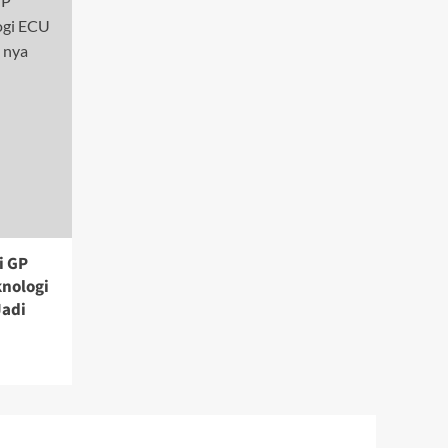
i GP
knologi
Jadi