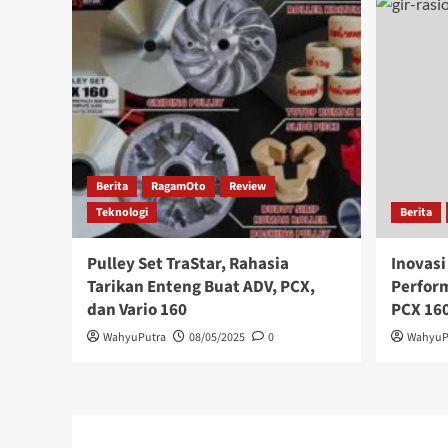
Berita
RagamOto
Review
Teknologi
Berita
Pulley Set TraStar, Rahasia
Inovasi
Tarikan Enteng Buat ADV, PCX,
Perfor
dan Vario 160
PCX 16
WahyuPutra
08/05/2025
0
WahyuP