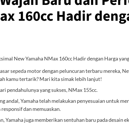
 Wajah Baru dan Per
x 160cc Hadir deng
pasar
sepeda motor
dengan peluncuran terbaru mereka, N
h kamu tertarik? Mari kita simak lebih lanjut!
ri pendahulunya yang sukses, NMax 155cc.
g andal, Yamaha telah melakukan penyesuaian untuk men
h responsif dan memuaskan.
an, Yamaha juga memberikan sentuhan baru pada desain e