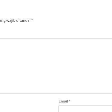
ang wajib ditandai
*
Email
*