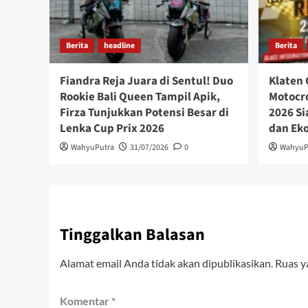
Berita
headline
Berita
Fiandra Reja Juara di Sentul! Duo
Klaten 
Rookie Bali Queen Tampil Apik,
Motocro
Firza Tunjukkan Potensi Besar di
2026 Si
Lenka Cup Prix 2026
dan Ek
WahyuPutra
31/07/2026
0
WahyuP
Tinggalkan Balasan
Alamat email Anda tidak akan dipublikasikan.
Ruas y
Komentar
*