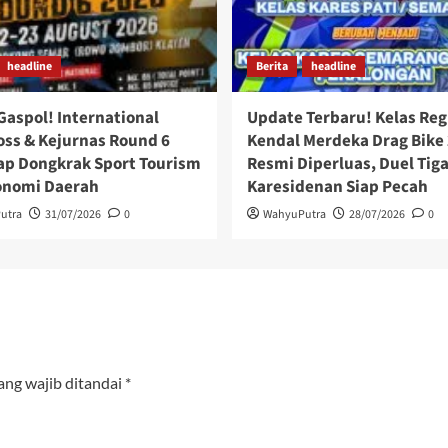
headline
Berita
headline
Gaspol! International
Update Terbaru! Kelas Reg
ss & Kejurnas Round 6
Kendal Merdeka Drag Bike
ap Dongkrak Sport Tourism
Resmi Diperluas, Duel Tig
onomi Daerah
Karesidenan Siap Pecah
utra
31/07/2026
0
WahyuPutra
28/07/2026
0
ang wajib ditandai
*