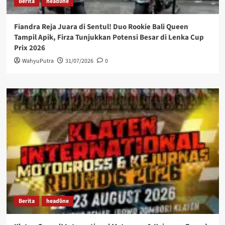
Berita
headline
Fiandra Reja Juara di Sentul! Duo Rookie Bali Queen
Tampil Apik, Firza Tunjukkan Potensi Besar di Lenka Cup
Prix 2026
WahyuPutra
31/07/2026
0
Berita
headline