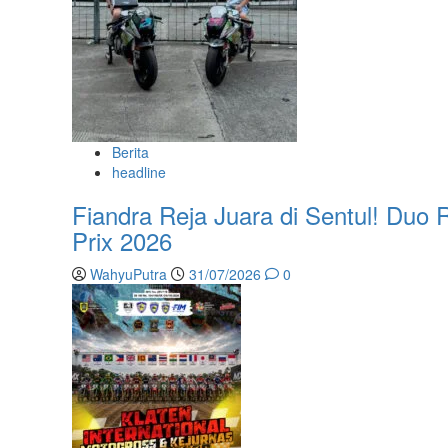
Berita
headline
Fiandra Reja Juara di Sentul! Duo 
Prix 2026
WahyuPutra
31/07/2026
0