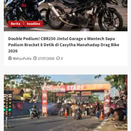
Berita
headline
Double Podium! CBR250 Jintul Garage x Wantech Sapu
Podium Bracket 8 Detik di Casytha Manahadap Drag Bike
2026
WahyuPutra
27/07/2026
0