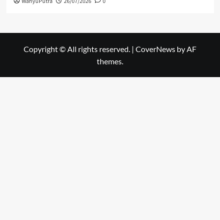
WahyuPutra
26/07/2026
0
Copyright © All rights reserved.
|
CoverNews
by AF
themes.