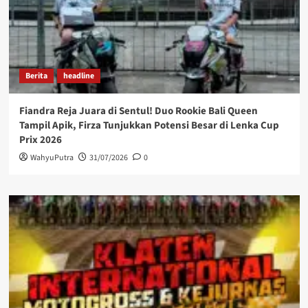
Berita
headline
Fiandra Reja Juara di Sentul! Duo Rookie Bali Queen
Tampil Apik, Firza Tunjukkan Potensi Besar di Lenka Cup
Prix 2026
WahyuPutra
31/07/2026
0