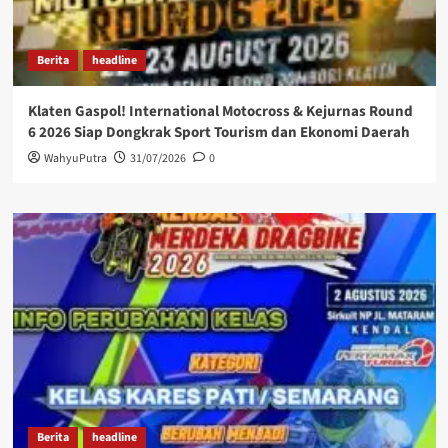
Berita
headline
Klaten Gaspol! International Motocross & Kejurnas Round
6 2026 Siap Dongkrak Sport Tourism dan Ekonomi Daerah
WahyuPutra
31/07/2026
0
Berita
headline