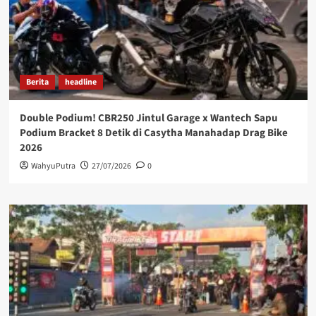
Berita
headline
Double Podium! CBR250 Jintul Garage x Wantech Sapu
Podium Bracket 8 Detik di Casytha Manahadap Drag Bike
2026
WahyuPutra
27/07/2026
0