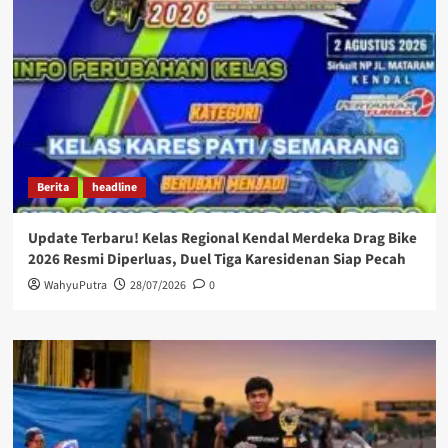
Berita
headline
Update Terbaru! Kelas Regional Kendal Merdeka Drag Bike
2026 Resmi Diperluas, Duel Tiga Karesidenan Siap Pecah
WahyuPutra
28/07/2026
0