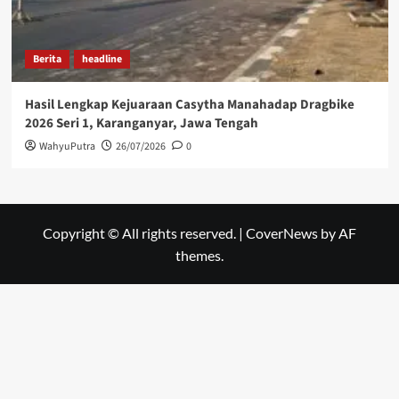
Berita
headline
Hasil Lengkap Kejuaraan Casytha Manahadap Dragbike
2026 Seri 1, Karanganyar, Jawa Tengah
WahyuPutra
26/07/2026
0
Copyright © All rights reserved.
|
CoverNews
by AF
themes.