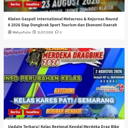
Berita
headline
Klaten Gaspol! International Motocross & Kejurnas Round
6 2026 Siap Dongkrak Sport Tourism dan Ekonomi Daerah
WahyuPutra
31/07/2026
0
Berita
headline
Update Terbaru! Kelas Regional Kendal Merdeka Drag Bike