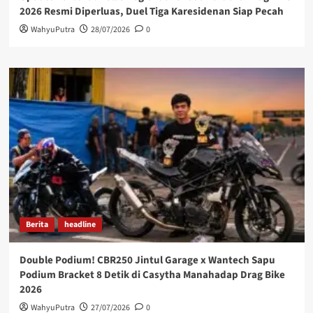
2026 Resmi Diperluas, Duel Tiga Karesidenan Siap Pecah
WahyuPutra
28/07/2026
0
Berita
headline
Double Podium! CBR250 Jintul Garage x Wantech Sapu
Podium Bracket 8 Detik di Casytha Manahadap Drag Bike
2026
WahyuPutra
27/07/2026
0