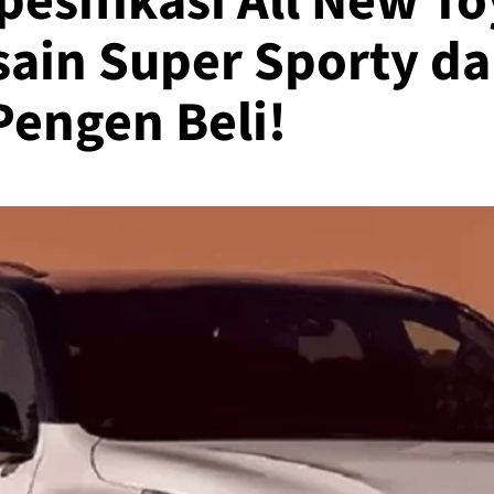
esifikasi All New To
sain Super Sporty da
Pengen Beli!