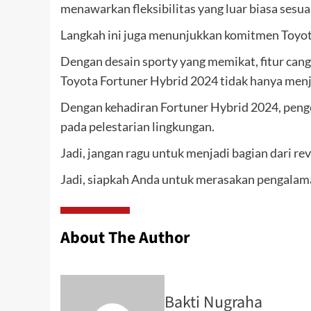
menawarkan fleksibilitas yang luar biasa ses
Langkah ini juga menunjukkan komitmen Toyo
Dengan desain sporty yang memikat, fitur can
Toyota Fortuner Hybrid 2024 tidak hanya menj
Dengan kehadiran Fortuner Hybrid 2024, penge
pada pelestarian lingkungan.
Jadi, jangan ragu untuk menjadi bagian dari 
Jadi, siapkah Anda untuk merasakan pengalama
About The Author
Bakti Nugraha