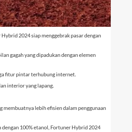
er Hybrid 2024 siap menggebrak pasar dengan
pilan gagah yang dipadukan dengan elemen
ga fitur pintar terhubung internet.
n interior yang lapang.
ang membuatnya lebih efisien dalam penggunaan
an dengan 100% etanol, Fortuner Hybrid 2024