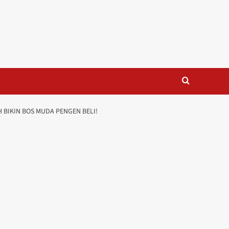
 BIKIN BOS MUDA PENGEN BELI!