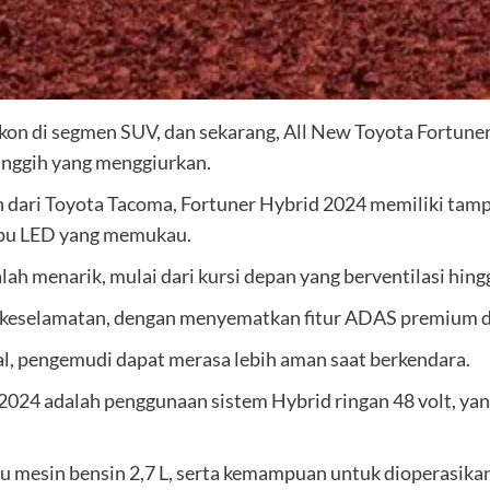
ikon di segmen
SUV
, dan sekarang, All New Toyota Fortun
canggih yang menggiurkan.
 dari Toyota Tacoma, Fortuner Hybrid 2024 memiliki tam
ampu LED yang memukau.
 kalah menarik, mulai dari kursi depan yang berventilasi hing
 keselamatan, dengan menyematkan fitur ADAS premium da
, pengemudi dapat merasa lebih aman saat berkendara.
2024 adalah penggunaan sistem Hybrid ringan 48 volt, y
tau mesin bensin 2,7 L, serta kemampuan untuk dioperasik